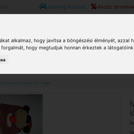
2940
Nemrég érkezett
Akciós terméke
kat alkalmaz, hogy javítsa a böngészési élményét, azzal 
Játék fiúknak
Játék lányoknak
Készségfejlesztő
Plüss
k forgalmát, hogy megtudjuk honnan érkeztek a látogatóink
ása
ÜSS KUTYÁS KÉZITÁSKA TÉPŐZÁRRAL
M
k
ha
G