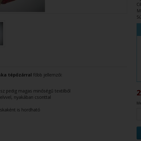
C
M
Sú
ska tépőzárral
főbb jellemzői:
2
rész pedig magas minőségű textilből
elvvel, nyakában csonttal
Me
táskaként is hordható