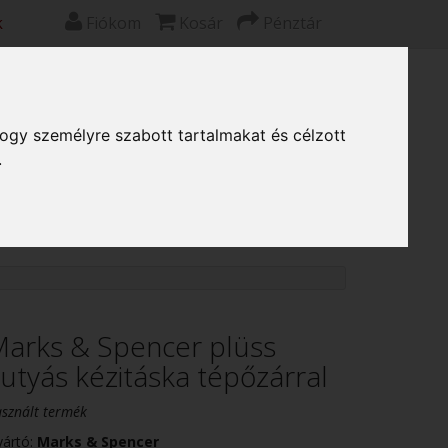
k
Fiókom
Kosár
Pénztár
0 termék: 0 Ft
hogy személyre szabott tartalmakat és célzott
Puzzle, kirakó
Társasjáték
.
arks & Spencer plüss
utyás kézitáska tépőzárral
sznált termék
yártó:
Marks & Spencer