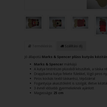
Termékleírás
Szállítási díj
Jó állapotú
Marks & Spencer plüss kutyás kézitá
Marks & Spencer
márkájú
A kutya testrészei plüssből készültek, a táska 
Drappbarna kutya fekete fülekkel, lógó piros ny
Piros kockás textil táskarész, tépőzárral
Fogantyúja akasztóként is szolgál, illetve kézi
3 évnél idősebb gyermekeknek ajánlott
Magassága:
25 cm