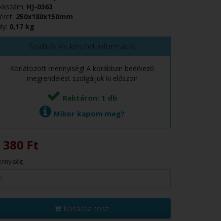
ikkszám:
HJ-0363
éret:
250x180x150mm
ly:
0,17 kg
Szállítás és készlet információ
Korlátozott mennyiség! A korábban beérkező
megrendelést szolgáljuk ki először!
Raktáron: 1 db
Mikor kapom meg?
 380 Ft
nnyiség
Kosárba tesz