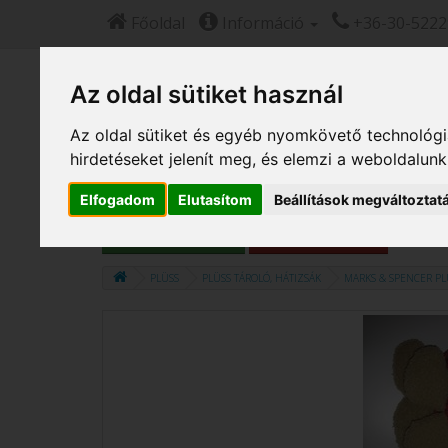
Főoldal
Információ
+36-30-522
Az oldal sütiket használ
Az oldal sütiket és egyéb nyomkövető technológiá
Új, csomagsérült
Bébijáték
Horgolt figura
hirdetéseket jelenít meg, és elemzi a weboldalun
Szépséghibás
Elfogadom
Elutasítom
Beállítások megváltoztat
Hírlevél feliratkozás
Hírlevél leiratkozás
PLÜSS
PLÜSS TÁROLÓ, HÁTIZSÁK
MARKS & SPENCER PL