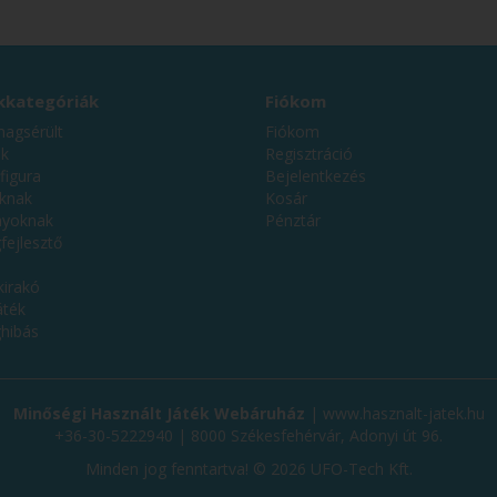
kategóriák
Fiókom
magsérült
Fiókom
ék
Regisztráció
figura
Bejelentkezés
úknak
Kosár
ányoknak
Pénztár
fejlesztő
kirakó
áték
hibás
Minőségi Használt Játék Webáruház
|
www.hasznalt-jatek.hu
+36-30-5222940 | 8000 Székesfehérvár, Adonyi út 96.
Minden jog fenntartva! © 2026 UFO-Tech Kft.