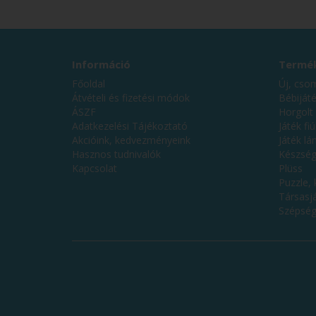
Információ
Termék
Főoldal
Új, cso
Átvételi és fizetési módok
Bébiját
ÁSZF
Horgolt 
Adatkezelési Tájékoztató
Játék fi
Akcióink, kedvezményeink
Játék l
Hasznos tudnivalók
Készség
Kapcsolat
Plüss
Puzzle, 
Társasj
Szépség