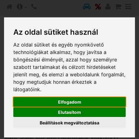
Az oldal sütiket használ
0 termék: 0 Ft
Az oldal sütiket és egyéb nyomkövető
technológiákat alkalmaz, hogy javítsa a
Hírlevél feliratkozás
Hírlevél leiratkozás
böngészési élményét, azzal hogy személyre
szabott tartalmakat és célzott hirdetéseket
jelenít meg, és elemzi a weboldalunk forgalmát,
INFORMÁCIÓ
KAPCSOLAT
hogy megtudjuk honnan érkeztek a
látogatóink.
Kapcsolat
Elfogadom
Elutasítom
Cégadatok:
Beállítások megváltoztatása
Cégnév:
UFO-Tech Kft.
Székhely:
8000 Székesfehérvár, Adonyi út 96.
Raktár, átvételi pont
: 8000 Székesfehérvár, Körte utca 12.