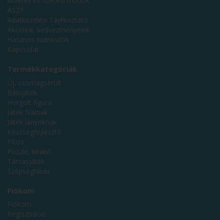
Átvételi és fizetési módok
ÁSZF
Adatkezelési Tájékoztató
Akcióink, kedvezményeink
Hasznos tudnivalók
Kapcsolat
Termékkategóriák
Új, csomagsérült
Bébijáték
Horgolt figura
Játék fiúknak
Játék lányoknak
Készségfejlesztő
Plüss
Puzzle, kirakó
Társasjáték
Szépséghibás
Fiókom
Fiókom
Regisztráció