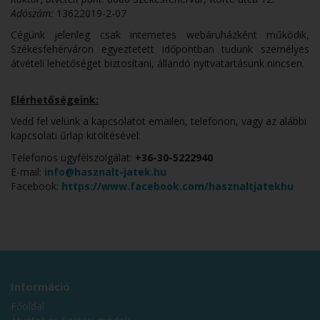
Adószám:
13622019-2-07
Cégünk jelenleg csak internetes webáruházként működik,
Székesfehérváron egyeztetett időpontban tudunk személyes
átvételi lehetőséget biztosítani, állandó nyitvatartásunk nincsen.
Elérhetőségeink:
Vedd fel velünk a kapcsolatot emailen, telefonon, vagy az alábbi
kapcsolati űrlap kitöltésével:
Telefonos ügyfélszolgálat:
+36-30-5222940
E-mail:
info@hasznalt-jatek.hu
Facebook:
https://www.facebook.com/hasznaltjatekhu
Információ
Főoldal