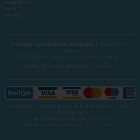
Bejelentkezés
Kosár
Pénztár
Minőségi Használt Játék Webáruház
|
www.hasznalt-
jatek.hu
+36-30-5222940 | 8000 Székesfehérvár, Adonyi út 96.
Minden jog fenntartva! © 2026 UFO-Tech Kft.
A kényelmes és biztonságos online fizetést a
Barion Payment
Zrt.
biztosítja.
MNB engedély száma: H-EN-I-1064/2013
Bankkártya adatai áruházunkhoz nem jutnak el.